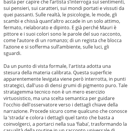
basta per capire che l’artista s’interroga sui sentimenti,
sui pensieri, sui caratteri, sui mondi portati e vissuti da
quei passanti. Sulle realtà, le psicologie, le mode, gli
scambi e chissà quant’altro accade in un solo attimo,
fermato, rielaborato e dipinto. E già perché Mauri è
pittore e i suoi colori sono le parole del suo racconto,
come l’autore di un romanzo; di un regista che blocca
l’azione e si sofferma sull’ambiente, sulle luci, gli
sguardi.
Da un punto di vista formale, l'artista adotta una
stesura della materia calibrata. Questa superficie
apparentemente levigata viene però interrotta, in punti
strategici, dall'uso di densi grumi di pigmento puro. Tale
stratagemma tecnico non è un mero esercizio
virtuosistico, ma una scelta semantica per guidare
l'occhio dell'osservatore verso i dettagli chiave della
narrazione. Procede sicuro come qualcuno che conosce
la ‘strada’ e colora i dettagli quel tanto che basta a
coinvolgerci, a portarci nella sua ‘fiaba’, trasformando la
casualità della routine in un racconto universale di