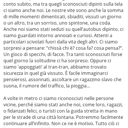
conto subito, ma tra quegli sconosciuti dipinti sulla tela
ci siamo anche noi. Le nostre vite sono anche la somma
di mille momenti dimenticati, sbiaditi, vissuti un giorno
o un altro, tra un sorriso, uno spintone, una coda.
Anche noi siamo stati seduti su quell’autobus dipinto, ci
siamo guardati intorno annoiati e curiosi. Attenti a
particolari scivolati fuori dalla vita degli altri. Ci siamo
sorpresi a pensare: “chissà chi è? cosa fa? cosa pensa?”.
Un gioco di specchi, di facce. Tra tanti sconosciuti forse
quel giorno la solitudine ci ha sorpreso. Oppure ci
siamo ‘appoggiati’ al tran-tran, abbiamo trovato
sicurezza in quel già vissuto. È facile immaginarci
pensierosi, assonnati, ascoltare un ragazzino slavo che
suona, il rumore del traffico, la pioggia...
A volte in metro ci siamo riconosciuti nelle persone
vicine, perché siamo stati anche noi, come loro, ragazzi,
o fidanzati felici, o turisti con la guida stretta in mano
per le strade di una città lontana. Potremmo facilmente
continuare all’infinito. Non ce ne è motivo. Tutto ciò ci