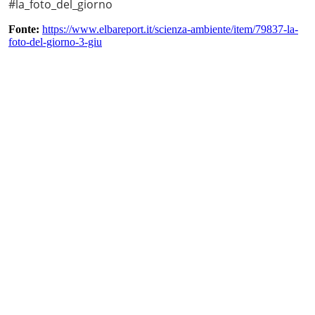
#la_foto_del_giorno
Fonte:
https://www.elbareport.it/scienza-ambiente/item/79837-la-
foto-del-giorno-3-giu